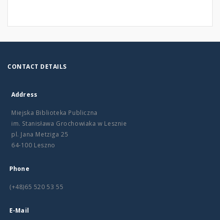
CONTACT DETAILS
Address
Miejska Biblioteka Publiczna
im. Stanisława Grochowiaka w Lesznie
pl. Jana Metziga 25
64-100 Leszno
Phone
(+48)65 520 53 55
E-Mail