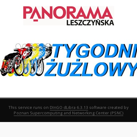
This service runs on
DInGO dLibra 6.3.13
software created by
Poznan Supercomputing and Networking Center (PSNC)