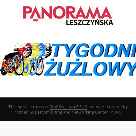
This service runs on
DInGO dLibra 6.3.13
software created by
Poznan Supercomputing and Networking Center (PSNC)