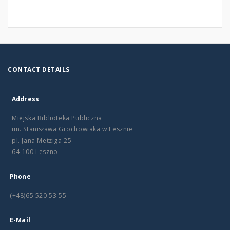
CONTACT DETAILS
Address
Miejska Biblioteka Publiczna
im. Stanisława Grochowiaka w Lesznie
pl. Jana Metziga 25
64-100 Leszno
Phone
(+48)65 520 53 55
E-Mail