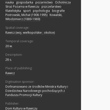
nauka
;
gospodarka
;
pożarnictwo
;
Ochotnicza
Straż Pożarna w Rawiczu
;
pszczelarstwo
;
filatelistyka
;
sport
;
psychologia
;
biografie
;
Piotrowski, Michał (1908-1995)
;
Kowalski,
Włodzimierz (1889-1969)
Spatial coverage:
Rawicz (woj. wielkopolskie ; okolice)
Temporal coverage:
20 w.
Description:
28 s.
Place of publishing:
Rawicz
Digitisation sponsor:
Dofinansowano ze środków Ministra Kultury i
Dziedzictwa Narodowego pochodzących z
Funduszu Promocji Kultury
Publisher:
Dom Kultury w Rawiczu