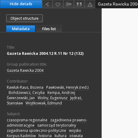
Hide details
Gazeta Rawicka 2004
Object structure
Metadata
Files list
Title:
Gazeta Rawicka 2004.12 R.11 Nr 12 (132)
Group publication title:
Gazeta Rawicka 2004
Contributor:
Rawluk-Raus, Bożena
;
Pawłowski, Henryk (red.)
;
Bohdziewicz, Cecylia
;
Kempa, Andrzej
;
Świerzewski, Jan
;
Wolny, Eugeniusz
;
Jędraś,
Stanisław
;
Wojtkowiak, Edmund
Subject:
czasopisma regionalne
;
zagadnienia prawno-
administracyjne
;
samorząd terytorialny
;
zagadnienia społeczno-polityczne
;
wojsko
;
Korpus Kadetów
;
historia
;
kultura
;
oświata
;