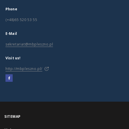
Phone
(+48)65 520 53 55
E-Mail
sekretariat@mbpleszno.pl
Visit us!
http://mbpleszno.pl/
SITEMAP