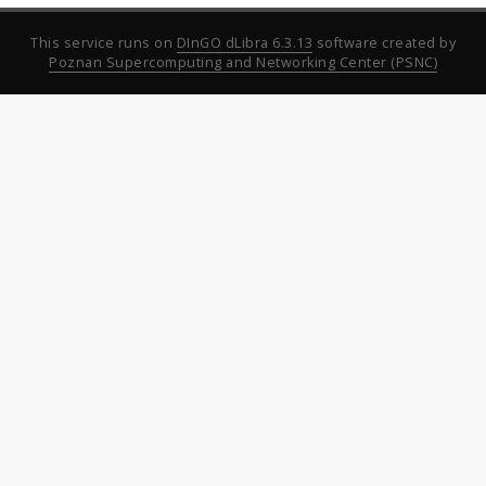
This service runs on
DInGO dLibra 6.3.13
software created by
Poznan Supercomputing and Networking Center (PSNC)