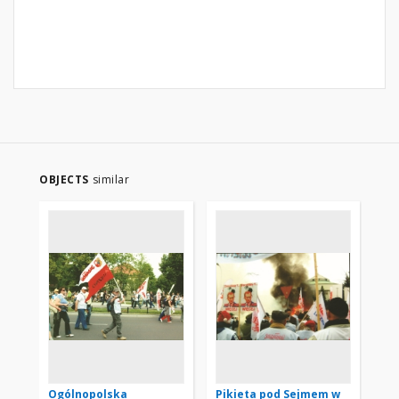
OBJECTS
similar
Ogólnopolska
Pikieta pod Sejmem w
Ma