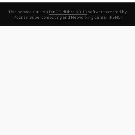
This service runs on
DInGO dLibra 6.3.13
software created by
Poznan Supercomputing and Networking Center (PSNC)