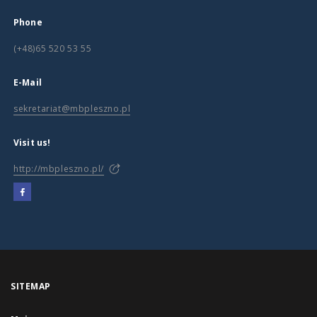
Phone
(+48)65 520 53 55
E-Mail
sekretariat@mbpleszno.pl
Visit us!
http://mbpleszno.pl/
SITEMAP