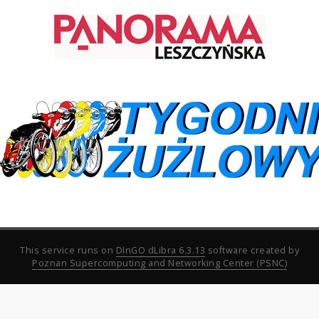
This service runs on
DInGO dLibra 6.3.13
software created by
Poznan Supercomputing and Networking Center (PSNC)