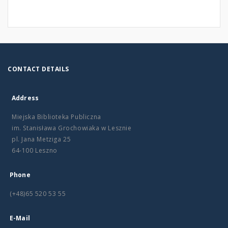
CONTACT DETAILS
Address
Miejska Biblioteka Publiczna
im. Stanisława Grochowiaka w Lesznie
pl. Jana Metziga 25
64-100 Leszno
Phone
(+48)65 520 53 55
E-Mail