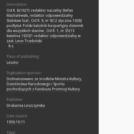
Description:
Od R. 8(1927): redaktor naczelny Stefan
Machalewski, redaktor odpowiedzialny
Stalisław Szal ; Od R. 9, nr 9(12 stycznia 1928)
podtytuł: Polski katolicki bezpartyjny dziennik
dla wszystkich stanów ; Od R. 1, nr 35(13
kwietnia 1920)?: redaktor odpowiedzialny w
zast. Leon Trzebiński
;
8 s.
Place of publishing:
Leszno
Digitisation sponsor:
Dofinansowano ze środków Ministra Kultury,
Dziedzictwa Narodowego i Sportu
pochodzących z Funduszu Promocji Kultury
Publisher:
Drukarnia Leszczyńska
Date issued:
1936.10.11
Type: