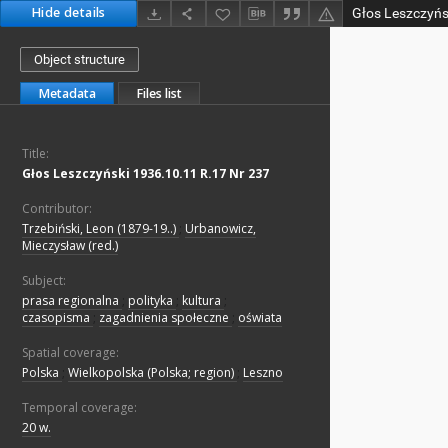
Hide details
Głos Leszczyńs
Object structure
Metadata
Files list
Title:
Głos Leszczyński 1936.10.11 R.17 Nr 237
Contributor:
Trzebiński, Leon (1879-19..)
;
Urbanowicz,
Mieczysław (red.)
Subject:
prasa regionalna
;
polityka
;
kultura
;
czasopisma
;
zagadnienia społeczne
;
oświata
Spatial coverage:
Polska
;
Wielkopolska (Polska; region)
;
Leszno
Temporal coverage:
20 w.