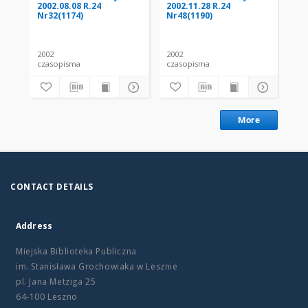
2002.08.08 R.24
2002.11.28 R.24
200
Nr32(1174)
Nr48(1190)
Nr
2002
2002
200
czasopisma
czasopisma
cza
More
CONTACT DETAILS
Address
Miejska Biblioteka Publiczna
im. Stanisława Grochowiaka w Lesznie
pl. Jana Metziga 25
64-100 Leszno