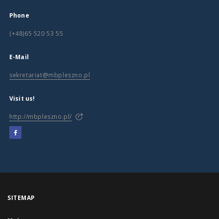
Phone
(+48)65 520 53 55
E-Mail
sekretariat@mbpleszno.pl
Visit us!
http://mbpleszno.pl/
SITEMAP