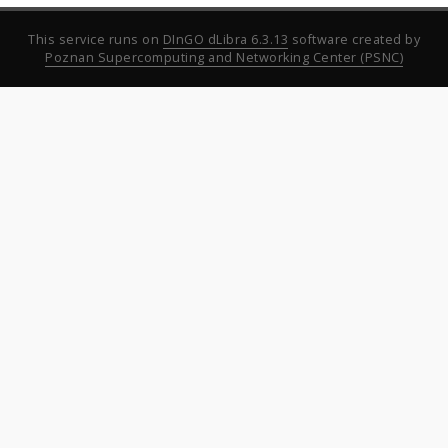
This service runs on
DInGO dLibra 6.3.13
software created by
Poznan Supercomputing and Networking Center (PSNC)