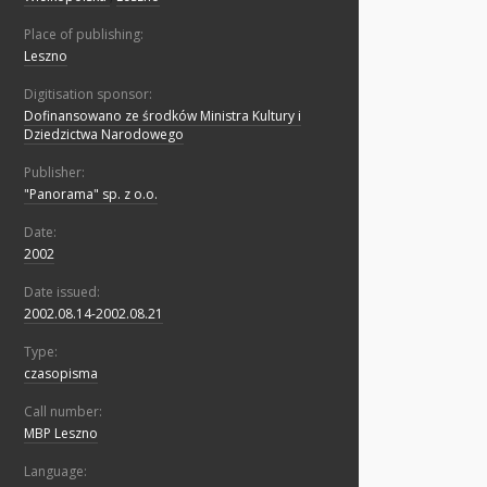
Place of publishing:
Leszno
Digitisation sponsor:
Dofinansowano ze środków Ministra Kultury i
Dziedzictwa Narodowego
Publisher:
"Panorama" sp. z o.o.
Date:
2002
Date issued:
2002.08.14-2002.08.21
Type:
czasopisma
Call number:
MBP Leszno
Language: