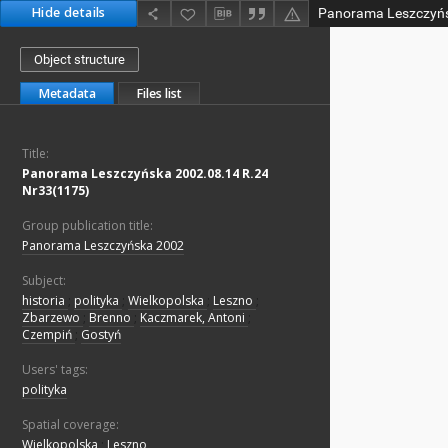
Hide details
Object structure
Metadata
Files list
Title:
Panorama Leszczyńska 2002.08.14 R.24
Nr33(1175)
Group publication title:
Panorama Leszczyńska 2002
Subject:
historia
;
polityka
;
Wielkopolska
;
Leszno
;
Zbarzewo
;
Brenno
;
Kaczmarek, Antoni
;
Czempiń
;
Gostyń
Users' tags:
polityka
Spatial coverage:
Wielkopolska
;
Leszno