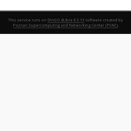
This service runs on
DInGO dLibra 6.3.13
software created by
Poznan Supercomputing and Networking Center (PSNC)