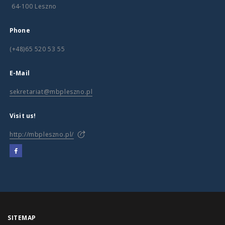
64-100 Leszno
Phone
(+48)65 520 53 55
E-Mail
sekretariat@mbpleszno.pl
Visit us!
http://mbpleszno.pl/
SITEMAP