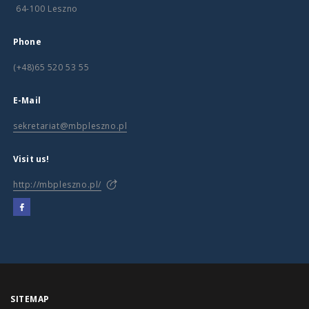
64-100 Leszno
Phone
(+48)65 520 53 55
E-Mail
sekretariat@mbpleszno.pl
Visit us!
http://mbpleszno.pl/
SITEMAP