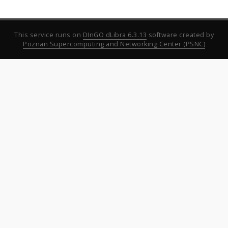
This service runs on
DInGO dLibra 6.3.13
software created by
Poznan Supercomputing and Networking Center (PSNC)