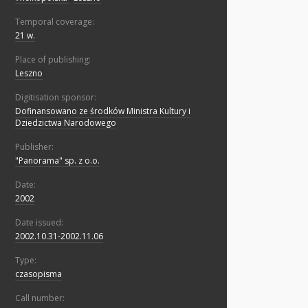
Temporal coverage:
21 w.
Place of publishing:
Leszno
Digitisation sponsor:
Dofinansowano ze środków Ministra Kultury i
Dziedzictwa Narodowego
Publisher:
"Panorama" sp. z o.o.
Date:
2002
Date issued:
2002.10.31-2002.11.06
Type:
czasopisma
Call number: