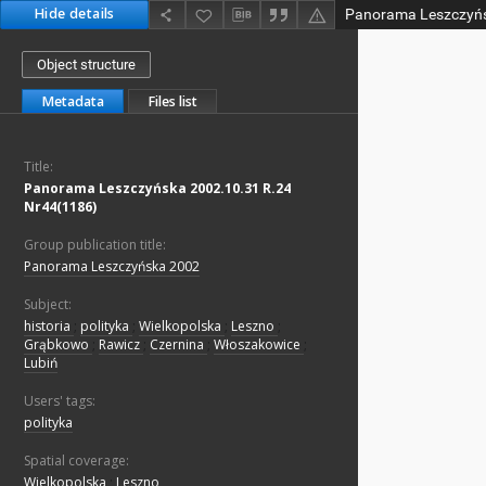
Hide details
Object structure
Metadata
Files list
Title:
Panorama Leszczyńska 2002.10.31 R.24
Nr44(1186)
Group publication title:
Panorama Leszczyńska 2002
Subject:
historia
;
polityka
;
Wielkopolska
;
Leszno
;
Grąbkowo
;
Rawicz
;
Czernina
;
Włoszakowice
;
Lubiń
Users' tags:
polityka
Spatial coverage:
Wielkopolska
;
Leszno