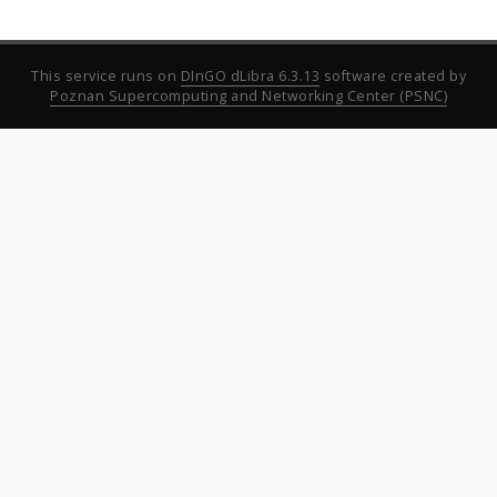
This service runs on
DInGO dLibra 6.3.13
software created by
Poznan Supercomputing and Networking Center (PSNC)