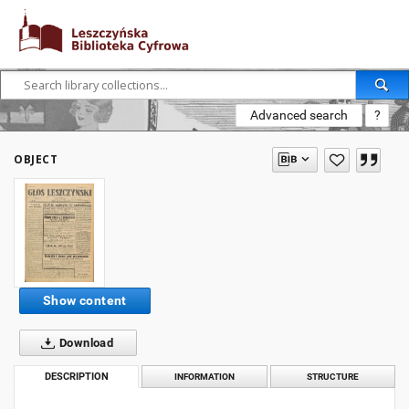
Advanced search
?
OBJECT
Show content
Download
DESCRIPTION
INFORMATION
STRUCTURE