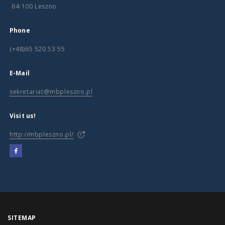
64-100 Leszno
Phone
(+48)65 520 53 55
E-Mail
sekretariat@mbpleszno.pl
Visit us!
http://mbpleszno.pl/
SITEMAP