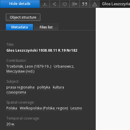
Hide details
Głos Leszczyńs
Object structure
Metadata
Files list
Title:
Głos Leszczyński 1938.08.11 R.19 Nr182
Contributor:
Trzebiński, Leon (1879-19..)
;
Urbanowicz,
Mieczysław (red.)
Subject:
prasa regionalna
;
polityka
;
kultura
;
czasopisma
Spatial coverage:
Polska
;
Wielkopolska (Polska; region)
;
Leszno
Temporal coverage:
20 w.