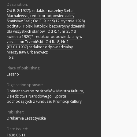
Description:
Od R. 8(1927): redaktor naczelny Stefan
Machalewski, redaktor odpowiedzialny
Stanisław Szal ; Od R. 9, nr 9(12 stycznia 1928)
podtytuł: Polski katolicki bezpartyjny dziennik
dla wszystkich stanów ; Od R. 1, nr 35(13
kwietnia 1920)?: redaktor odpowiedzialny w
zast. Leon Trzebiński ; Od R.18, Nr 2
(03.01.1937) redaktor odpowiedzialny
Mieczysław Urbanowicz
;
6 s.
Place of publishing:
Leszno
Digitisation sponsor:
Dofinansowano ze środków Ministra Kultury,
Dziedzictwa Narodowego i Sportu
pochodzących z Funduszu Promocji Kultury
Publisher:
Drukarnia Leszczyńska
Date issued:
1938.08.11