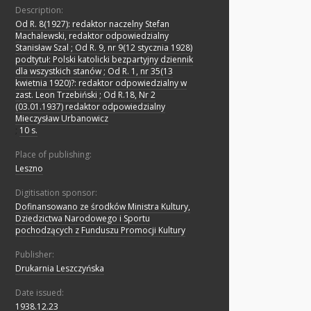
Description:
Od R. 8(1927): redaktor naczelny Stefan
Machalewski, redaktor odpowiedzialny
Stanisław Szal ; Od R. 9, nr 9(12 stycznia 1928)
podtytuł: Polski katolicki bezpartyjny dziennik
dla wszystkich stanów ; Od R. 1, nr 35(13
kwietnia 1920)?: redaktor odpowiedzialny w
zast. Leon Trzebiński ; Od R.18, Nr 2
(03.01.1937) redaktor odpowiedzialny
Mieczysław Urbanowicz
;
10 s.
Place of publishing:
Leszno
Digitisation sponsor:
Dofinansowano ze środków Ministra Kultury,
Dziedzictwa Narodowego i Sportu
pochodzących z Funduszu Promocji Kultury
Publisher:
Drukarnia Leszczyńska
Date issued:
1938.12.23