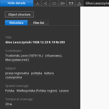
Hide details
Głos Leszczyńs
Object structure
Metadata
Files list
Title:
Głos Leszczyński 1938.12.23 R.19 Nr293
Contributor:
Trzebiński, Leon (1879-19..)
;
Urbanowicz,
Mieczysław (red.)
Subject:
prasa regionalna
;
polityka
;
kultura
;
czasopisma
Spatial coverage:
Polska
;
Wielkopolska (Polska; region)
;
Leszno
Temporal coverage:
20 w.