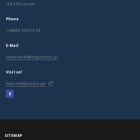
64-100 Leszno
Phone
(+48)65 520 53 55
E-Mail
sekretariat@mbpleszno.pl
Visit us!
http://mbpleszno.pl/
SITEMAP