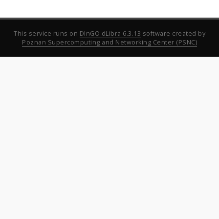
This service runs on
DInGO dLibra 6.3.13
software created by
Poznan Supercomputing and Networking Center (PSNC)