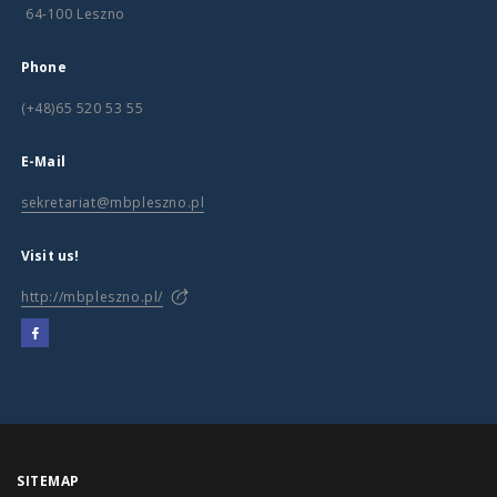
64-100 Leszno
Phone
(+48)65 520 53 55
E-Mail
sekretariat@mbpleszno.pl
Visit us!
http://mbpleszno.pl/
SITEMAP