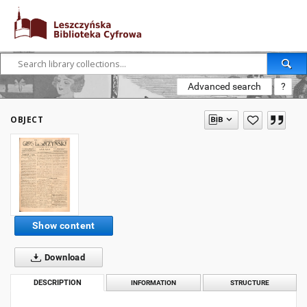
Advanced search
?
OBJECT
Show content
Download
DESCRIPTION
INFORMATION
STRUCTURE