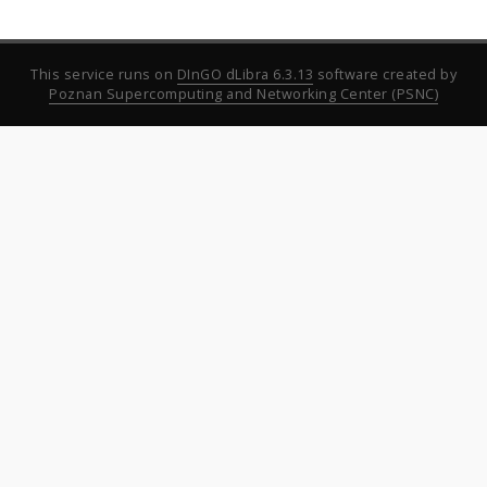
This service runs on
DInGO dLibra 6.3.13
software created by
Poznan Supercomputing and Networking Center (PSNC)