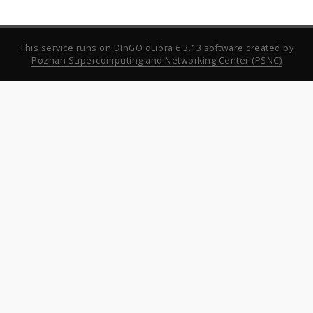
This service runs on
DInGO dLibra 6.3.13
software created by
Poznan Supercomputing and Networking Center (PSNC)