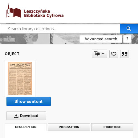
Advanced search
?
OBJECT
Show content
Download
DESCRIPTION
INFORMATION
STRUCTURE