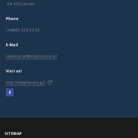
64-100 Leszno
Phone
(+48)65 520 53 55
E-Mail
sekretariat@mbpleszno.pl
Visit us!
http://mbpleszno.pl/
SITEMAP