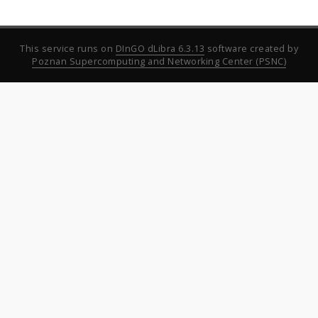
This service runs on
DInGO dLibra 6.3.13
software created by
Poznan Supercomputing and Networking Center (PSNC)