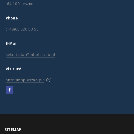
64-100 Leszno
Phone
(+48)65 520 53 55
E-Mail
sekretariat@mbpleszno.pl
Visit us!
http://mbpleszno.pl/
SITEMAP