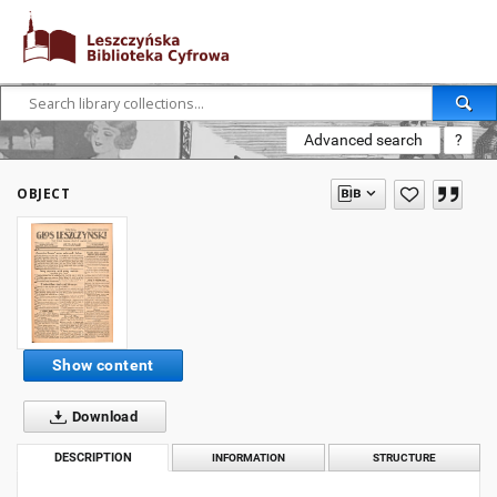
Advanced search
?
OBJECT
Show content
Download
DESCRIPTION
INFORMATION
STRUCTURE