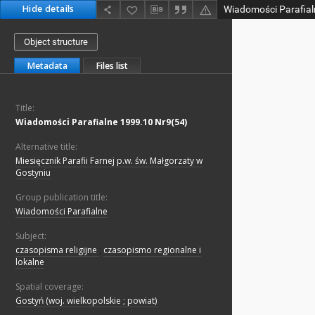
Hide details
Wiadomości Parafial
Object structure
Metadata
Files list
Title:
Wiadomości Parafialne 1999.10 Nr9(54)
Alternative title:
Miesięcznik Parafii Farnej p.w. św. Małgorzaty w
Gostyniu
Group publication title:
Wiadomości Parafialne
Subject:
czasopisma religijne
;
czasopismo regionalne i
lokalne
Spatial coverage:
Gostyń (woj. wielkopolskie ; powiat)