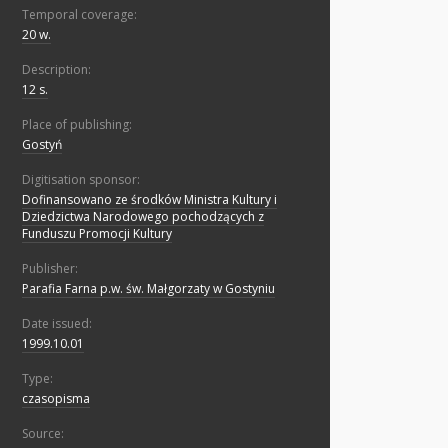
Temporal coverage:
20 w.
Description:
12 s.
Place of publishing:
Gostyń
Digitisation sponsor:
Dofinansowano ze środków Ministra Kultury i
Dziedzictwa Narodowego pochodzących z
Funduszu Promocji Kultury
Publisher:
Parafia Farna p.w. św. Małgorzaty w Gostyniu
Date issued:
1999.10.01
Type:
czasopisma
Source: