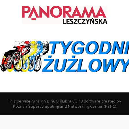
This service runs on
DInGO dLibra 6.3.13
software created by
Poznan Supercomputing and Networking Center (PSNC)