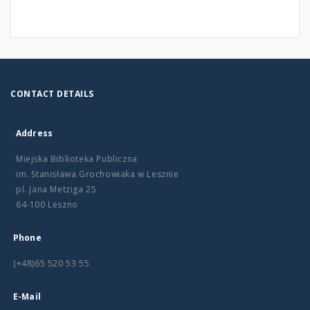
CONTACT DETAILS
Address
Miejska Biblioteka Publiczna
im. Stanisława Grochowiaka w Lesznie
pl. Jana Metziga 25
64-100 Leszno
Phone
(+48)65 520 53 55
E-Mail