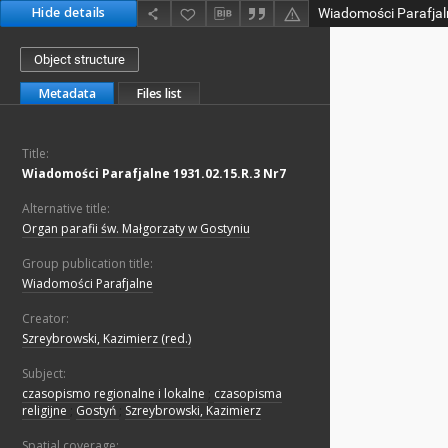
Hide details
Wiadomości Parafjal
Object structure
Metadata
Files list
Title:
Wiadomości Parafjalne 1931.02.15.R.3 Nr7
Alternative title:
Organ parafii św. Małgorzaty w Gostyniu
Group publication title:
Wiadomości Parafjalne
Creator:
Szreybrowski, Kazimierz (red.)
Subject:
czasopismo regionalne i lokalne
;
czasopisma
religijne
;
Gostyń
;
Szreybrowski, Kazimierz
Spatial coverage: