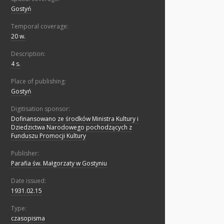
Gostyń
Temporal coverage:
20 w.
Description:
4 s.
Place of publishing:
Gostyń
Digitisation sponsor:
Dofinansowano ze środków Ministra Kultury i
Dziedzictwa Narodowego pochodzących z
Funduszu Promocji Kultury
Publisher:
Parafia św. Małgorzaty w Gostyniu
Date issued:
1931.02.15
Type:
czasopisma