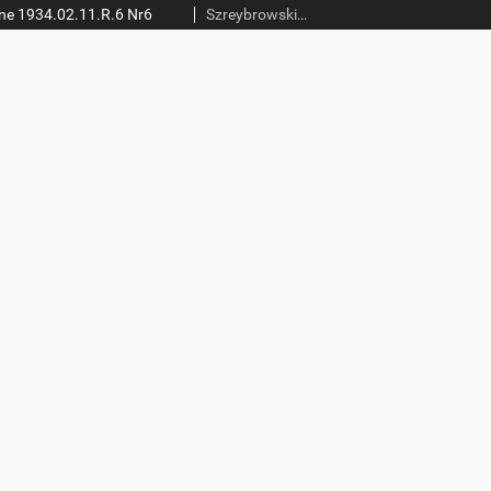
ne 1934.02.11.R.6 Nr6
Szreybrowski, Kazimierz (red.)