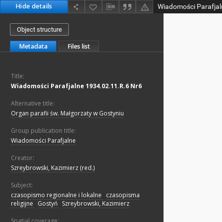
Hide details
Wiadomości Parafjal
Object structure
Metadata
Files list
Title:
Wiadomości Parafjalne 1934.02.11.R.6 Nr6
Alternative title:
Organ parafii św. Małgorzaty w Gostyniu
Group publication title:
Wiadomości Parafjalne
Creator:
Szreybrowski, Kazimierz (red.)
Subject:
czasopismo regionalne i lokalne
;
czasopisma
religijne
;
Gostyń
;
Szreybrowski, Kazimierz
Spatial coverage: