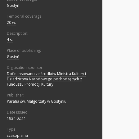
Gostyń
Temporal coverage:
20 w.
Description:
4 s.
Place of publishing:
Gostyń
Digitisation sponsor:
Dofinansowano ze środków Ministra Kultury i
Dziedzictwa Narodowego pochodzących z
Funduszu Promocji Kultury
Publisher:
Parafia św. Małgorzaty w Gostyniu
Date issued:
1934.02.11
Type:
czasopisma