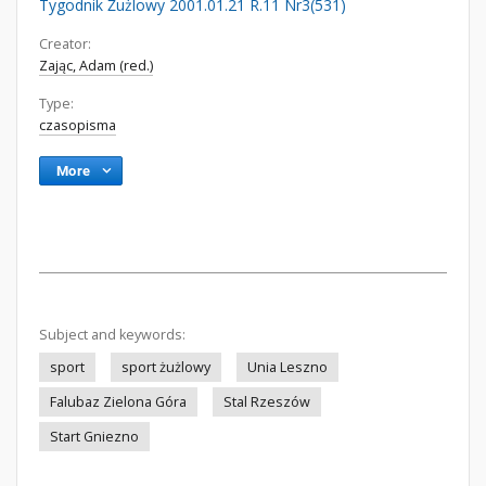
Tygodnik Żużlowy 2001.01.21 R.11 Nr3(531)
Creator:
Zając, Adam (red.)
Type:
czasopisma
More
Subject and keywords:
sport
sport żużlowy
Unia Leszno
Falubaz Zielona Góra
Stal Rzeszów
Start Gniezno