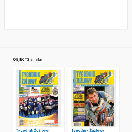
OBJECTS
similar
Tygodnik Żużlowy
Tygodnik Żużlowy
Ty