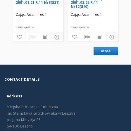
2001.01.21 R.11 Nr3(531)
2001.03.25 R.11
200
Nr12(540)
Nr
Zając, Adam (red.)
Zając, Adam (red.)
Zaj
czasopisma
czasopisma
cza
More
CONTACT DETAILS
Address
Miejska Biblioteka Publiczna
im. Stanisława Grochowiaka w Lesznie
pl. Jana Metziga 25
64-100 Leszno