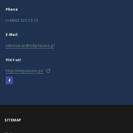
Phone
(+48)65 520 53 55
E-Mail
sekretariat@mbpleszno.pl
Visit us!
http://mbpleszno.pl/
SITEMAP