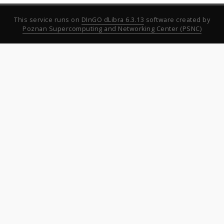
This service runs on
DInGO dLibra 6.3.13
software created by
Poznan Supercomputing and Networking Center (PSNC)