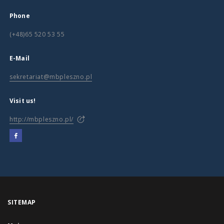
Phone
(+48)65 520 53 55
E-Mail
sekretariat@mbpleszno.pl
Visit us!
http://mbpleszno.pl/
SITEMAP