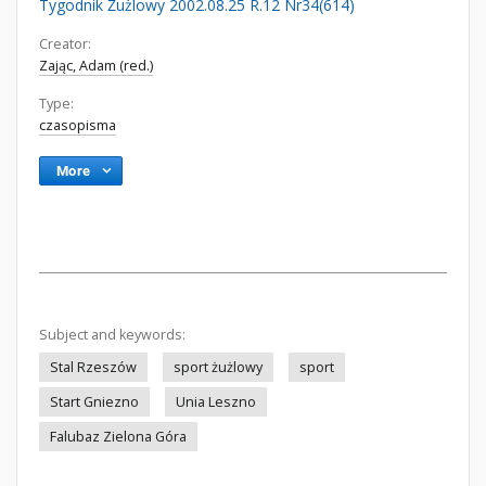
Tygodnik Żużlowy 2002.08.25 R.12 Nr34(614)
Creator:
Zając, Adam (red.)
Type:
czasopisma
More
Subject and keywords:
Stal Rzeszów
sport żużlowy
sport
Start Gniezno
Unia Leszno
Falubaz Zielona Góra