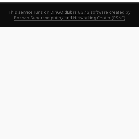
This service runs on
DInGO dLibra 6.3.13
software created by
Poznan Supercomputing and Networking Center (PSNC)