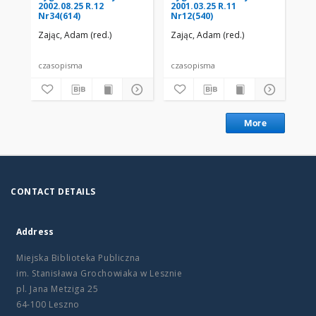
2002.08.25 R.12
2001.03.25 R.11
200
Nr34(614)
Nr12(540)
Nr
Zając, Adam (red.)
Zając, Adam (red.)
Zaj
czasopisma
czasopisma
cza
More
CONTACT DETAILS
Address
Miejska Biblioteka Publiczna
im. Stanisława Grochowiaka w Lesznie
pl. Jana Metziga 25
64-100 Leszno