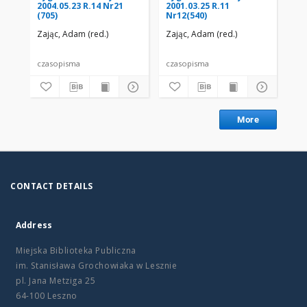
2004.05.23 R.14 Nr21
2001.03.25 R.11
200
(705)
Nr12(540)
Nr
Zając, Adam (red.)
Zając, Adam (red.)
Zaj
czasopisma
czasopisma
cza
More
CONTACT DETAILS
Address
Miejska Biblioteka Publiczna
im. Stanisława Grochowiaka w Lesznie
pl. Jana Metziga 25
64-100 Leszno