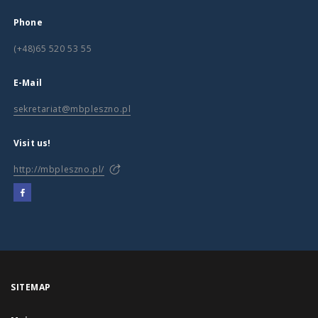
Phone
(+48)65 520 53 55
E-Mail
sekretariat@mbpleszno.pl
Visit us!
http://mbpleszno.pl/
SITEMAP