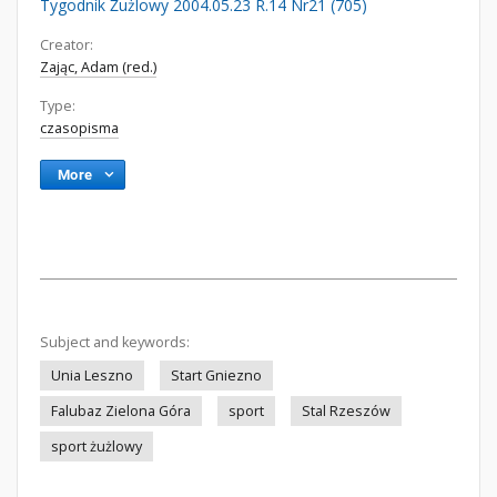
Tygodnik Żużlowy 2004.05.23 R.14 Nr21 (705)
Creator:
Zając, Adam (red.)
Type:
czasopisma
More
Subject and keywords:
Unia Leszno
Start Gniezno
Falubaz Zielona Góra
sport
Stal Rzeszów
sport żużlowy