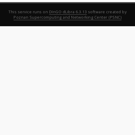
This service runs on
DInGO dLibra 6.3.13
software created by
Poznan Supercomputing and Networking Center (PSNC)