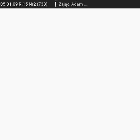
05.01.09 R.15 Nr2 (738)
Zając, Adam (red.)