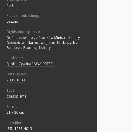
48 s.
Place of publishing:
Leszno
Digitisation sponsor:
Dofinansowano ze środków Ministra Kultury i
Dziedzictwa Narodowego pochodzących z
Funduszu Promocji Kultury
Publisher:
Spółka Cywilna "AWA-PRESS"
Date issued:
2005.01.09
Type:
czasopisma
Format:
21 x 30 cm
Identifier:
ISSN 1231-4013