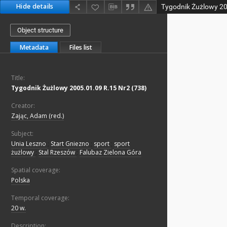
Hide details
Tygodnik Żużlowy 20
Object structure
Metadata
Files list
Title:
Tygodnik Żużlowy 2005.01.09 R.15 Nr2 (738)
Creator:
Zając, Adam (red.)
Subject:
Unia Leszno
;
Start Gniezno
;
sport
;
sport
żużlowy
;
Stal Rzeszów
;
Falubaz Zielona Góra
Spatial coverage:
Polska
Temporal coverage:
20 w.
Description: