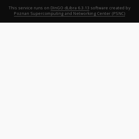
This service runs on
DInGO dLibra 6.3.13
software created by
Poznan Supercomputing and Networking Center (PSNC)