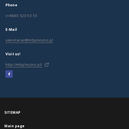
Phone
(+48)65 520 53 55
E-Mail
sekretariat@mbpleszno.pl
Visit us!
http://mbpleszno.pl/
SITEMAP
Main page