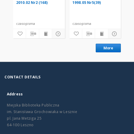
2010.02 Nr2 (168)
1998.05 Nr5(39)
20
czasopisma
czasopisma
cza
More
CONTACT DETAILS
Address
Miejska Biblioteka Publiczna
im. Stanisława Grochowiaka w Lesznie
pl. Jana Metziga 25
64-100 Leszno