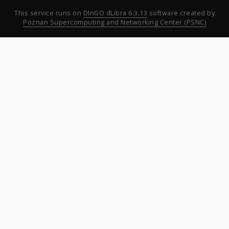
This service runs on
DInGO dLibra 6.3.13
software created by
Poznan Supercomputing and Networking Center (PSNC)