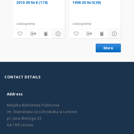
2010.09 Nr8 (174)
1998.05 Nr5(39)
20
czasopisma
czasopisma
cza
More
CONTACT DETAILS
Address
Miejska Biblioteka Publiczna
im. Stanisława Grochowiaka w Lesznie
pl. Jana Metziga 25
64-100 Leszno