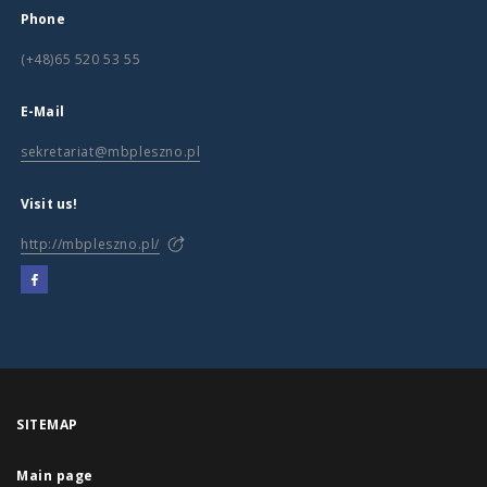
Phone
(+48)65 520 53 55
E-Mail
sekretariat@mbpleszno.pl
Visit us!
http://mbpleszno.pl/
SITEMAP
Main page