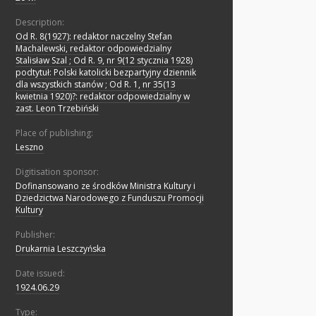
Description:
Od R. 8(1927): redaktor naczelny Stefan
Machalewski, redaktor odpowiedzialny
Stalisław Szal ; Od R. 9, nr 9(12 stycznia 1928)
podtytuł: Polski katolicki bezpartyjny dziennik
dla wszystkich stanów ; Od R. 1, nr 35(13
kwietnia 1920)?: redaktor odpowiedzialny w
zast. Leon Trzebiński
Place of publishing:
Leszno
Digitisation sponsor:
Dofinansowano ze środków Ministra Kultury i
Dziedzictwa Narodowego z Funduszu Promocji
Kultury
Publisher:
Drukarnia Leszczyńska
Date issued:
1924.06.29
Type: