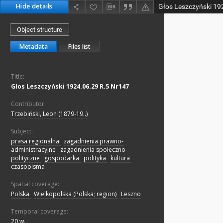
Hide details
Głos Leszczyński 19
Object structure
Metadata
Files list
Title:
Głos Leszczyński 1924.06.29 R.5 Nr147
Contributor:
Trzebiński, Leon (1879-19..)
Subject:
prasa regionalna
;
zagadnienia prawno-
administracyjne
;
zagadnienia społeczno-
polityczne
;
gospodarka
;
polityka
;
kultura
;
czasopisma
Spatial coverage:
Polska
;
Wielkopolska (Polska; region)
;
Leszno
Temporal coverage:
20 w.