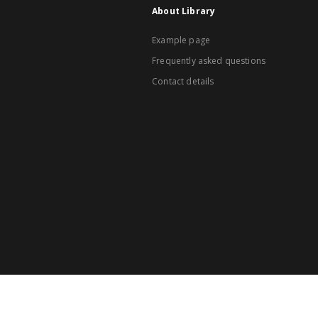
About Library
Example page
Frequently asked questions
Contact details