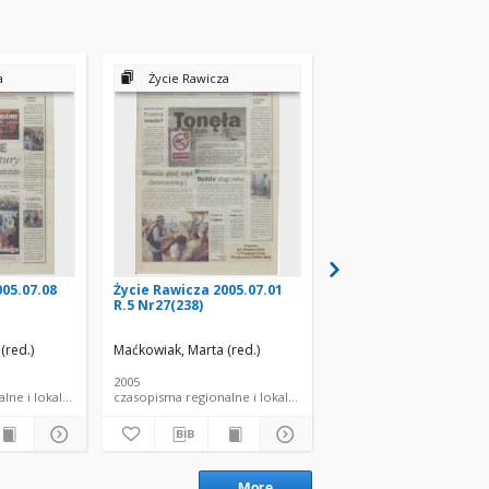
a
Życie Rawicza
Życie Rawicza
005.07.08
Życie Rawicza 2005.07.01
Życie Rawicza 2005.07
R.5 Nr27(238)
R.5 Nr29(240)
(red.)
Maćkowiak, Marta (red.)
Maćkowiak, Marta (red.)
2005
2005
lne i lokalne
czasopisma regionalne i lokalne
czasopisma regionalne i 
More