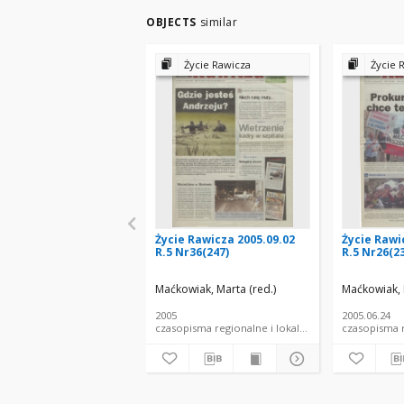
OBJECTS
similar
Życie Rawicza
Życie 
Życie Rawicza 2005.09.02
Życie Rawi
R.5 Nr36(247)
R.5 Nr26(2
Maćkowiak, Marta (red.)
Maćkowiak, 
2005
2005.06.24
czasopisma regionalne i lokalne
czasopisma r