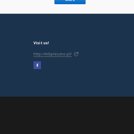
Visit us!
http://mbpleszno.pl/