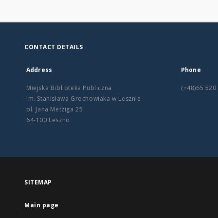
CONTACT DETAILS
Address
Phone
Miejska Biblioteka Publiczna
(+48)65 520
im. Stanisława Grochowiaka w Lesznie
pl. Jana Metziga 25
64-100 Leszno
SITEMAP
Main page