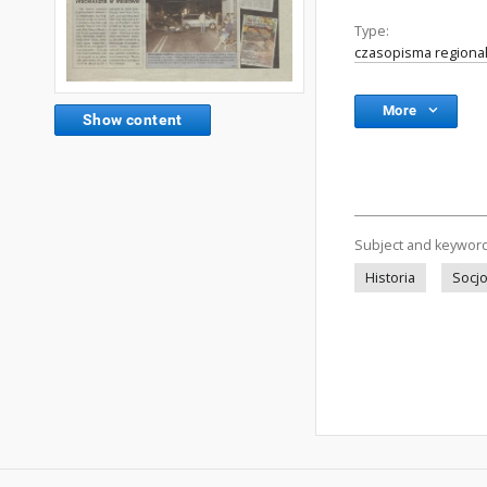
Type:
czasopisma regional
More
Show content
Subject and keywor
Historia
Socjo