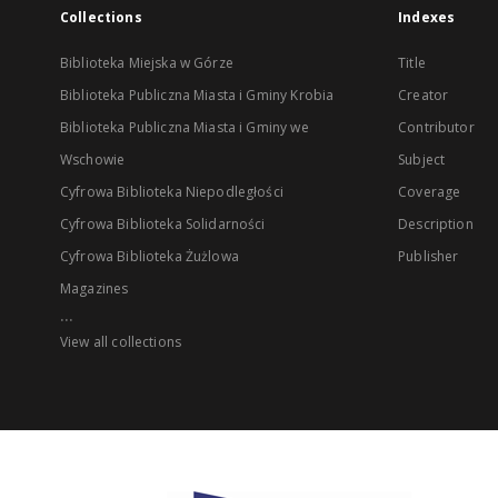
Collections
Indexes
Biblioteka Miejska w Górze
Title
Biblioteka Publiczna Miasta i Gminy Krobia
Creator
Biblioteka Publiczna Miasta i Gminy we
Contributor
Wschowie
Subject
Cyfrowa Biblioteka Niepodległości
Coverage
Cyfrowa Biblioteka Solidarności
Description
Cyfrowa Biblioteka Żużlowa
Publisher
Magazines
...
View all collections