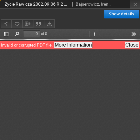
Życie Rawicza 2002.09.06 R.2 Nr36(90)
Bajserowicz, Irena, Anna (red.)
Show details