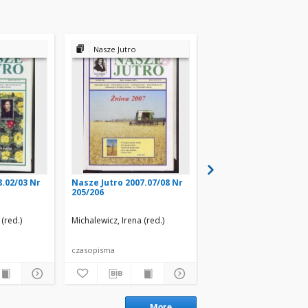
Nasze Jutro
Nasze Jutro
8.02/03 Nr
Nasze Jutro 2007.07/08 Nr
Nasze Jutro 2007.10/1
205/206
208/209
(red.)
Michalewicz, Irena (red.)
Michalewicz, Irena (red.)
czasopisma
czasopisma
More