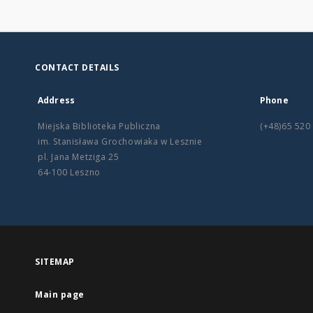
CONTACT DETAILS
Address
Phone
Miejska Biblioteka Publiczna
(+48)65 520
im. Stanisława Grochowiaka w Lesznie
pl. Jana Metziga 25
64-100 Leszno
SITEMAP
Main page