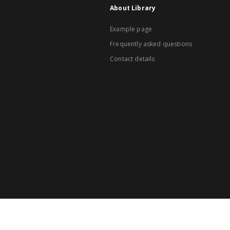
About Library
Example page
Frequently asked questions
Contact details