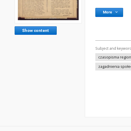
More
Show content
Subject and keywor
czasopisma regio
zagadnienia społe