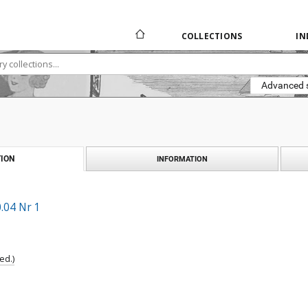
COLLECTIONS
IN
Advanced 
ION
INFORMATION
.04 Nr 1
ed.)