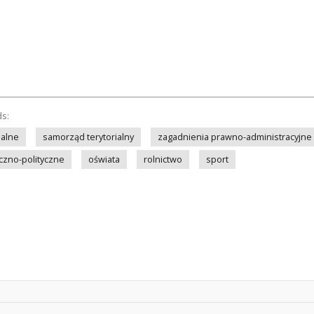
ds:
nalne
samorząd terytorialny
zagadnienia prawno-administracyjne
czno-polityczne
oświata
rolnictwo
sport