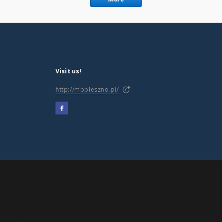
Visit us!
http://mbpleszno.pl/