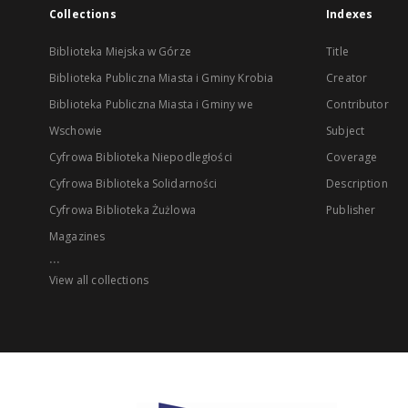
Collections
Indexes
Biblioteka Miejska w Górze
Title
Biblioteka Publiczna Miasta i Gminy Krobia
Creator
Biblioteka Publiczna Miasta i Gminy we
Contributor
Wschowie
Subject
Cyfrowa Biblioteka Niepodległości
Coverage
Cyfrowa Biblioteka Solidarności
Description
Cyfrowa Biblioteka Żużlowa
Publisher
Magazines
...
View all collections