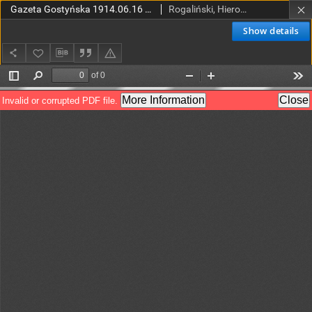
Gazeta Gostyńska 1914.06.16 R.2 Nr 72
Rogaliński, Hieronim (red.)
Show details