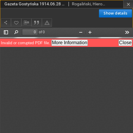
Gazeta Gostyńska 1914.06.28 R.2 Nr 78
Rogaliński, Hieronim (red.)
Show details