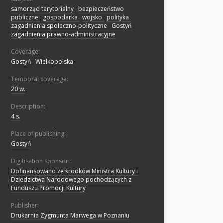
samorząd terytorialny
;
bezpieczeństwo
publiczne
;
gospodarka
;
wojsko
;
polityka
;
zagadnienia społeczno-polityczne
;
Gostyń
;
zagadnienia prawno-administracyjne
Coverage:
Gostyń
;
Wielkopolska
Temporal coverage:
20 w.
Description:
4 s.
Place of publishing:
Gostyń
Digitisation sponsor:
Dofinansowano ze środków Ministra Kultury i
Dziedzictwa Narodowego pochodzących z
Funduszu Promocji Kultury
Publisher:
Drukarnia Zygmunta Marwega w Poznaniu