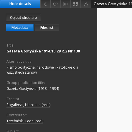
Hide details
Gazeta Gostyńska 19
Object structure
Metadata
Files list
Title:
Gazeta Gostyńska 1914.10.29 R.2 Nr 130
Alternative title:
Pismo polityczne, narodowe i katolickie dla
wszystkich stanów
Group publication title:
Gazeta Gostyńska (1913 - 1934)
Creator:
Rogaliński, Hieronim (red.)
Contributor:
Trzebiński, Leon (red.)
Subject: