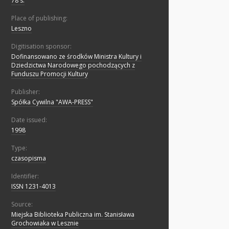
78 s.
Place of publishing:
Leszno
Digitisation sponsor:
Dofinansowano ze środków Ministra Kultury i
Dziedzictwa Narodowego pochodzących z
Funduszu Promocji Kultury
Publisher:
Spółka Cywilna "AWA-PRESS"
Date issued:
1998
Type:
czasopisma
Identifier:
ISSN 1231-4013
Source:
Miejska Biblioteka Publiczna im. Stanisława
Grochowiaka w Lesznie