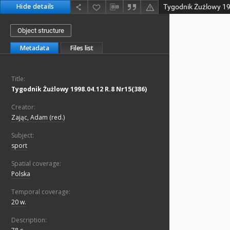
Hide details
Tygodnik Żużlowy 19
Object structure
Metadata
Files list
Title:
Tygodnik Żużlowy 1998.04.12 R.8 Nr15(386)
Creator:
Zając, Adam (red.)
Subject:
sport
Spatial coverage:
Polska
Temporal coverage:
20 w.
Description: