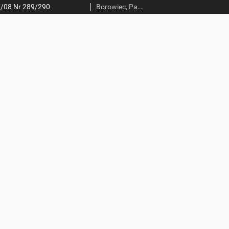
7/08 Nr 289/290
Borowiec, Paweł (red.)