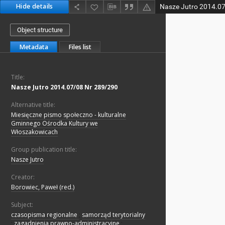
Hide details
Nasze Jutro 2014.0
Object structure
Metadata
Files list
Title:
Nasze Jutro 2014.07/08 Nr 289/290
Alternative title:
Miesięczne pismo społeczno - kulturalne
Gminnego Ośrodka Kultury we
Włoszakowicach
Group publication title:
Nasze Jutro
Creator:
Borowiec, Paweł (red.)
Subject:
czasopisma regionalne
;
samorząd terytorialny
;
zagadnienia prawno-administracyjne
;