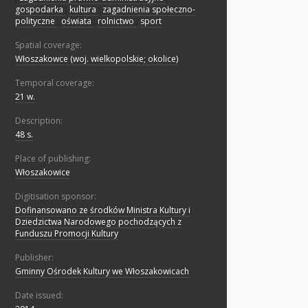
gospodarka
;
kultura
;
zagadnienia społeczno-
polityczne
;
oświata
;
rolnictwo
;
sport
Spatial coverage:
Włoszakowce (woj. wielkopolskie; okolice)
Temporal coverage:
21 w.
Description:
48 s.
Place of publishing:
Włoszakowice
Digitisation sponsor:
Dofinansowano ze środków Ministra Kultury i
Dziedzictwa Narodowego pochodzących z
Funduszu Promocji Kultury
Publisher:
Gminny Ośrodek Kultury we Włoszakowicach
Date issued: