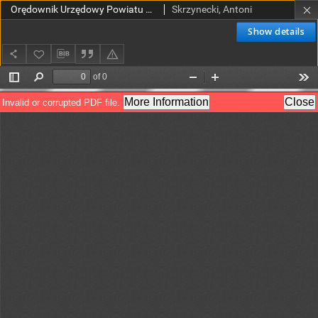
Orędownik Urzędowy Powiatu Gostyńskiego 1927.01.26 R.9 Nr 8
Skrzynecki, Antoni
Show details