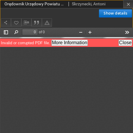
Orędownik Urzędowy Powiatu Gostyńskiego 1927.05.03 R.9 Nr 36
Skrzynecki, Antoni
Show details