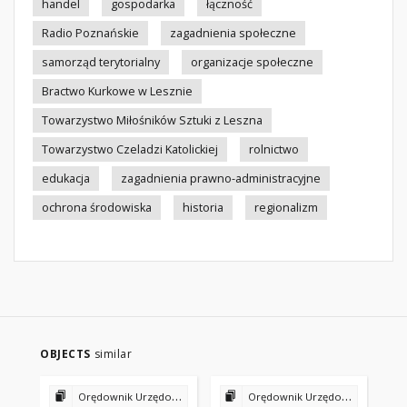
handel
gospodarka
łączność
Radio Poznańskie
zagadnienia społeczne
samorząd terytorialny
organizacje społeczne
Bractwo Kurkowe w Lesznie
Towarzystwo Miłośników Sztuki z Leszna
Towarzystwo Czeladzi Katolickiej
rolnictwo
edukacja
zagadnienia prawno-administracyjne
ochrona środowiska
historia
regionalizm
OBJECTS
similar
Orędownik Urzędowy Powiatu Gostyńskiego 1927
Orędownik Urzędowy Powiatu Gostyńskiego 1927