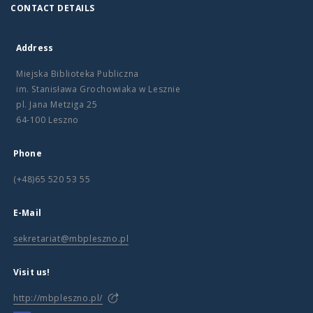
CONTACT DETAILS
Address
Miejska Biblioteka Publiczna
im. Stanisława Grochowiaka w Lesznie
pl. Jana Metziga 25
64-100 Leszno
Phone
(+48)65 520 53 55
E-Mail
sekretariat@mbpleszno.pl
Visit us!
http://mbpleszno.pl/