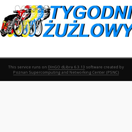
This service runs on
DInGO dLibra 6.3.13
software created by
Poznan Supercomputing and Networking Center (PSNC)