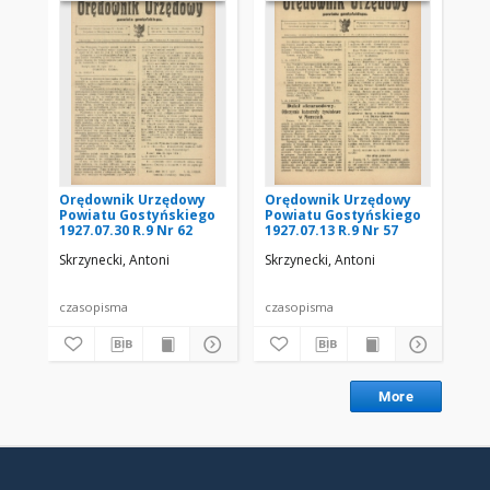
Orędownik Urzędowy
Orędownik Urzędowy
Or
Powiatu Gostyńskiego
Powiatu Gostyńskiego
Po
1927.07.30 R.9 Nr 62
1927.07.13 R.9 Nr 57
192
Skrzynecki, Antoni
Skrzynecki, Antoni
Skr
czasopisma
czasopisma
cza
More