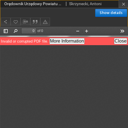
Orędownik Urzędowy Powiatu Gostyńskiego 1927.12.03 R.9 Nr 98
Skrzynecki, Antoni
Show details