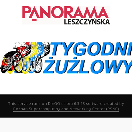
This service runs on
DInGO dLibra 6.3.13
software created by
Poznan Supercomputing and Networking Center (PSNC)