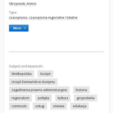
Skrzynecki, Antoni
Type:
czasopisma
;
czasopisma regionalne i lokalne
More
Subject and keywords:
Wielkopolska
Gostyń
Urząd Ziemiański w Gostyniu
zagadnienia prawno-administracyjne
historia
regionalizm
polityka
kultura
gospodarka
rzemiosło
usługi
oświata
edukacja