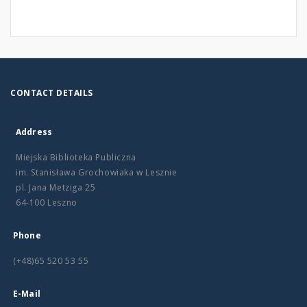
CONTACT DETAILS
Address
Miejska Biblioteka Publiczna
im. Stanisława Grochowiaka w Lesznie
pl. Jana Metziga 25
64-100 Leszno
Phone
(+48)65 520 53 55
E-Mail