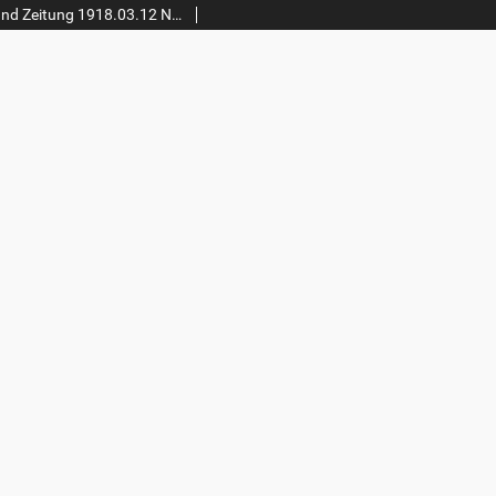
Gostyner Kreisblatt und Zeitung 1918.03.12 Nr 58