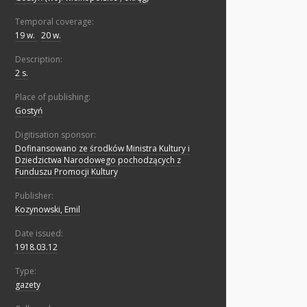
Temporal coverage:
19 w.
;
20 w.
Description:
2 s.
Place of publishing:
Gostyń
Digitisation sponsor:
Dofinansowano ze środków Ministra Kultury i
Dziedzictwa Narodowego pochodzących z
Funduszu Promocji Kultury
Publisher:
Kozynowski, Emil
Date issued:
1918.03.12
Type:
gazety