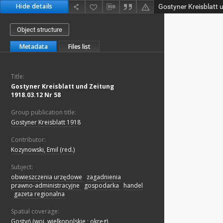
Hide details
Object structure
Metadata
Files list
Title:
Gostyner Kreisblatt und Zeitung
1918.03.12 Nr 58
Group publication title:
Gostyner Kreisblatt 1918
Contributor:
Kozynowski, Emil (red.)
Subject:
obwieszczenia urzędowe
;
zagadnienia
prawno-administracyjne
;
gospodarka
;
handel
;
gazeta regionalna
Spatial coverage:
Gostyń (woj. wielkopolskie ; okręg)