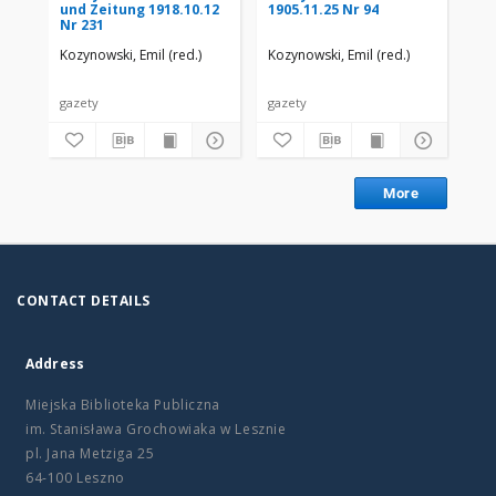
und Zeitung 1918.10.12
1905.11.25 Nr 94
190
Nr 231
Kozynowski, Emil (red.)
Kozynowski, Emil (red.)
Koz
gazety
gazety
gaz
More
CONTACT DETAILS
Address
Miejska Biblioteka Publiczna
im. Stanisława Grochowiaka w Lesznie
pl. Jana Metziga 25
64-100 Leszno