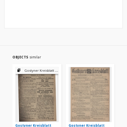
OBJECTS
similar
Gostyner Kreisblatt 1918
Gostyner Kreisblatt
Gostyner Kreisblatt
Go