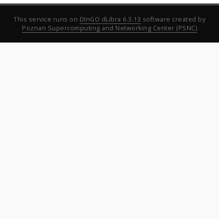
This service runs on
DInGO dLibra 6.3.13
software created by
Poznan Supercomputing and Networking Center (PSNC)