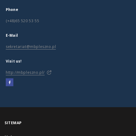
Phone
(+48)65 520 53 55
E-Mail
sekretariat@mbpleszno.pl
Visit us!
http://mbpleszno.pl/
SITEMAP