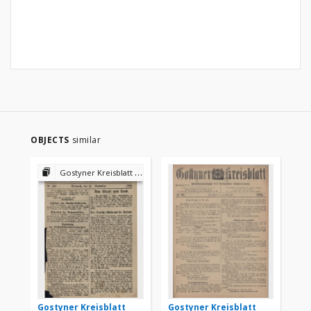
OBJECTS
similar
Gostyner Kreisblatt 1918
Gostyner Kreisblatt
Gostyner Kreisblatt
Go