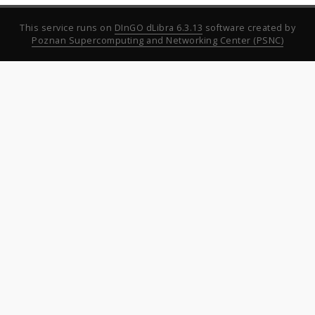
This service runs on
DInGO dLibra 6.3.13
software created by
Poznan Supercomputing and Networking Center (PSNC)