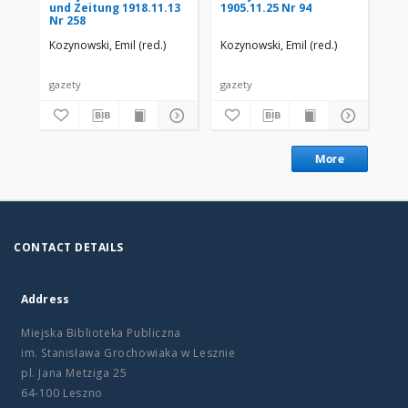
und Zeitung 1918.11.13
1905.11.25 Nr 94
190
Nr 258
Kozynowski, Emil (red.)
Kozynowski, Emil (red.)
Koz
gazety
gazety
gaz
More
CONTACT DETAILS
Address
Miejska Biblioteka Publiczna
im. Stanisława Grochowiaka w Lesznie
pl. Jana Metziga 25
64-100 Leszno