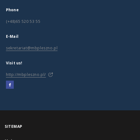
Phone
(+48)65 520 53 55
E-Mail
sekretariat@mbpleszno.pl
Visit us!
http://mbpleszno.pl/
SITEMAP