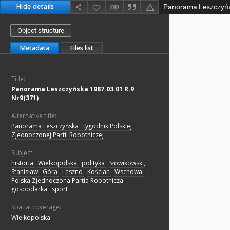
Hide details
Object structure
Metadata
Files list
Title:
Panorama Leszczyńska 1987.03.01 R.9
Nr9(371)
Alternative title:
Panorama Leszczyńska : tygodnik Polskiej
Zjednoczonej Partii Robotniczej
Subject:
historia
;
Wielkopolska
;
polityka
;
Słowikowski,
Stanisław
;
Góra
;
Leszno
;
Kościan
;
Wschowa
;
Polska Zjednoczona Partia Robotnicza
;
gospodarka
;
sport
Spatial coverage:
Wielkopolska