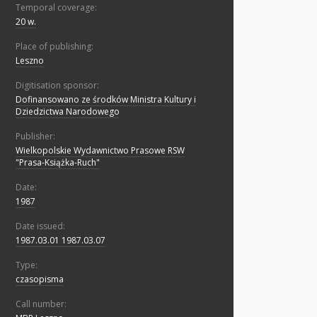
Temporal coverage:
20 w.
Place of publishing:
Leszno
Digitisation sponsor:
Dofinansowano ze środków Ministra Kultury i
Dziedzictwa Narodowego
Publisher:
Wielkopolskie Wydawnictwo Prasowe RSW
"Prasa-Książka-Ruch"
Date:
1987
Date issued:
1987.03.01 1987.03.07
Type:
czasopisma
Call number: