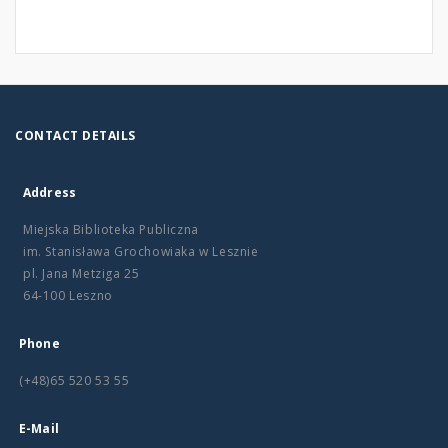
CONTACT DETAILS
Address
Miejska Biblioteka Publiczna
im. Stanisława Grochowiaka w Lesznie
pl. Jana Metziga 25
64-100 Leszno
Phone
(+48)65 520 53 55
E-Mail