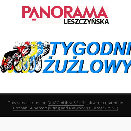
This service runs on
DInGO dLibra 6.3.13
software created by
Poznan Supercomputing and Networking Center (PSNC)