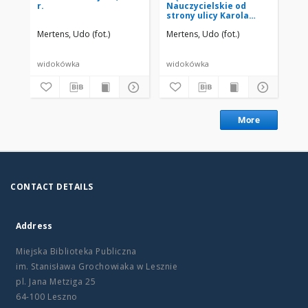
r.
Nauczycielskie od
pó
strony ulicy Karola
oko
Marcinkowskiego
Mertens, Udo (fot.)
Mertens, Udo (fot.)
Mer
(obecne I LO), 1931 r.
widokówka
widokówka
wi
More
CONTACT DETAILS
Address
Miejska Biblioteka Publiczna
im. Stanisława Grochowiaka w Lesznie
pl. Jana Metziga 25
64-100 Leszno