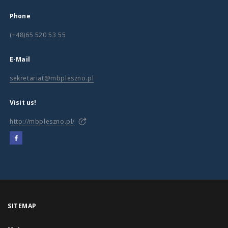
Phone
(+48)65 520 53 55
E-Mail
sekretariat@mbpleszno.pl
Visit us!
http://mbpleszno.pl/
SITEMAP