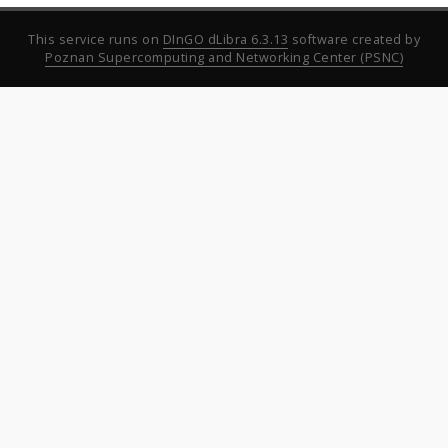
This service runs on
DInGO dLibra 6.3.13
software created by
Poznan Supercomputing and Networking Center (PSNC)