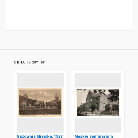
OBJECTS
similar
Gazownia Miejska, 1928
Męskie Seminarium
Ra