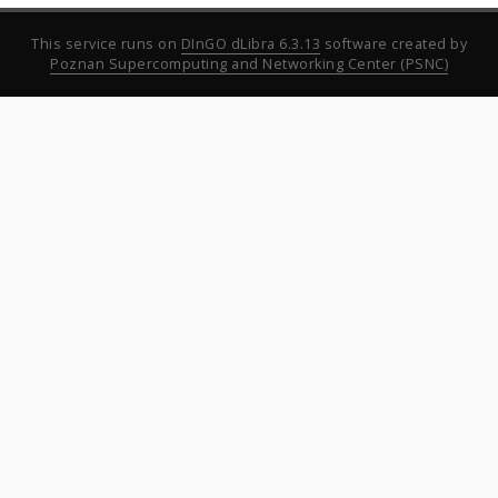
This service runs on
DInGO dLibra 6.3.13
software created by
Poznan Supercomputing and Networking Center (PSNC)