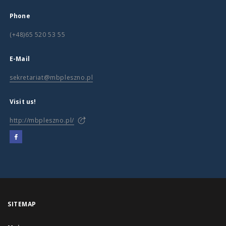
Phone
(+48)65 520 53 55
E-Mail
sekretariat@mbpleszno.pl
Visit us!
http://mbpleszno.pl/
SITEMAP