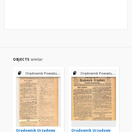
OBJECTS
similar
Orędownik Powiatu Leszczyńskiego 1923
Orędownik Powiatu Leszczyńskiego 1923
Orędownik Urzędowy
Orędownik Urzędowy
Or